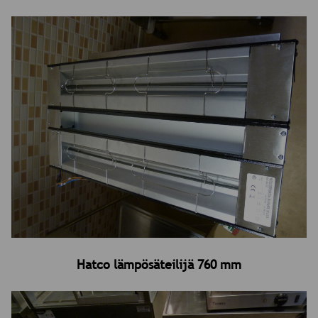
Hatco lämpösäteilijä 760 mm