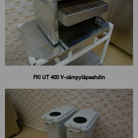
FKI UT 400 V-sämpyläpaahdin