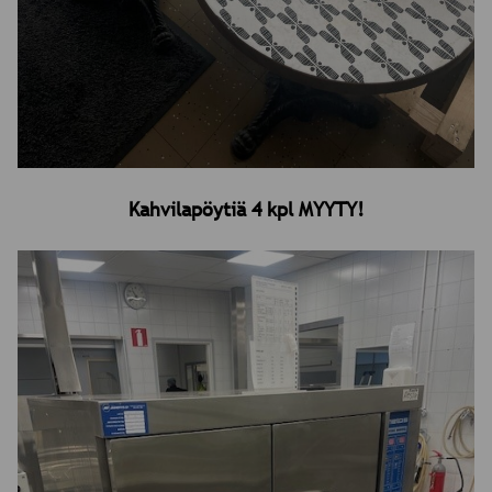
Kahvilapöytiä 4 kpl MYYTY!