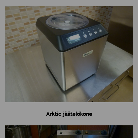
Arktic jäätelökone