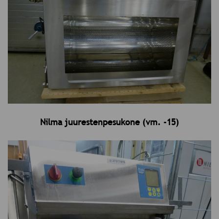
Nilma juurestenpesukone (vm. -15)