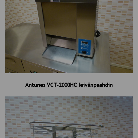
Antunes VCT-2000HC leivänpaahdin