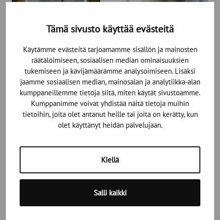
Tämä sivusto käyttää evästeitä
Käytämme evästeitä tarjoamamme sisällön ja mainosten
räätälöimiseen, sosiaalisen median ominaisuuksien
tukemiseen ja kävijämäärämme analysoimiseen. Lisäksi
jaamme sosiaalisen median, mainosalan ja analytiikka-alan
kumppaneillemme tietoja siitä, miten käytät sivustoamme.
Kumppanimme voivat yhdistää näitä tietoja muihin
tietoihin, joita olet antanut heille tai joita on kerätty, kun
Rahoitus
olet käyttänyt heidän palvelujaan.
Tarjoamme asiakkaillemme joustavia
Kiellä
rahoitusratkaisuja. Yhteistyökumppanimme ovat
Siemens rahoitus, Grenkeleasing sekä Op:n
pienlaiterahoitus yrityksille. Mikäli kiinnostuit, niin
Salli kaikki
kysythän lisää yhteydenottosivun kautta.