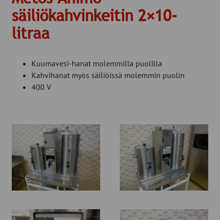
säiliökahvinkeitin 2×10-
litraa
Kuumavesi-hanat molemmilla puolilla
Kahvihanat myös säiliöissä molemmin puolin
400 V