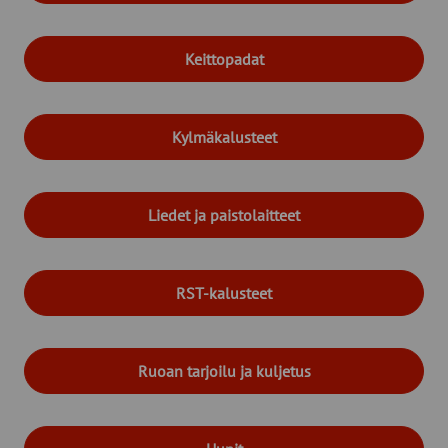
Keittopadat
Kylmäkalusteet
Liedet ja paistolaitteet
RST-kalusteet
Ruoan tarjoilu ja kuljetus