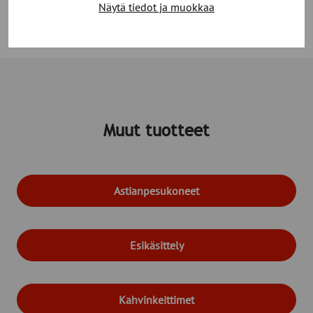
Näytä tiedot ja muokkaa
Tutustu Rahoitukseen
Muut tuotteet
Astianpesukoneet
Esikäsittely
Kahvinkeittimet